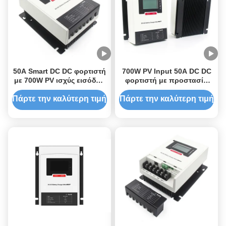
50A Smart DC DC φορτιστή
700W PV Input 50A DC DC
με 700W PV ισχύς εισόδου
φορτιστή με προστασία
και 12/24Vdc τάση
IP32 για μπαταρία 12V
μπαταρίας εκκίνησης για
Πάρτε την καλύτερη τιμή
Πάρτε την καλύτερη τιμή
αποτελεσματική φόρτιση
MPPT