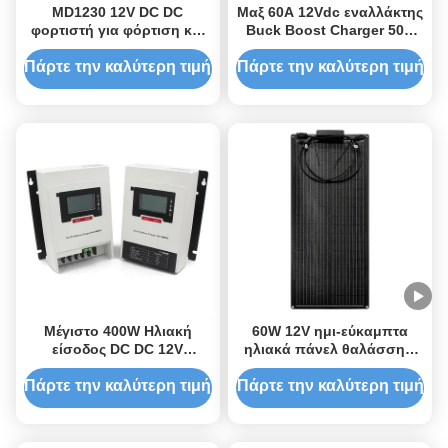
MD1230 12V DC DC
Μαξ 60A 12Vdc εναλλάκτης
φορτιστή για φόρτιση και
Buck Boost Charger 50A
συντήρηση μπαταρίας RV
MPPT Πεδίο τάσης 17 - 36V
Πάρτε την καλύτερη τιμή
Πάρτε την καλύτερη τιμή
Μέγιστο 400W Ηλιακή
60W 12V ημι-εύκαμπτα
είσοδος DC DC 12V
ηλιακά πάνελ θαλάσσης,
φορτιστή με Bluetooth
εύκαμπτος ηλιακός
IP32 προστασία
φορτιστής για καροτσάκι
Πάρτε την καλύτερη τιμή
Πάρτε την καλύτερη τιμή
γκολφ, μικρά εύκαμπτα
ηλιακά πάνελ