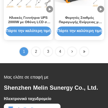
Ηλιακός Γεννήτρια UPS
Φορητός Σταθμός
2000W με Οθόνη LCD σε
Παραγωγής Ενέργειας με
Πραγματικό Χρόνο,
3500 κύκλους
Πολλαπλές Πηγές Εισόδου
επαναφόρτισης μπαταρίας
Πάρτε την καλύτερη τιμή
Πάρτε την καλύτερη τιμή
και Ασύρματη Φόρτιση
LiFePO4, Γρήγορη
Τηλεφώνου
Φόρτιση σε 2 Ώρες και
Προστασία 360 Μοιρών
1
2
3
4
Μας ελάτε σε επαφή με
Shenzhen Melin Sunergy Co., Ltd.
Ηλεκτρονικό ταχυδρομείο