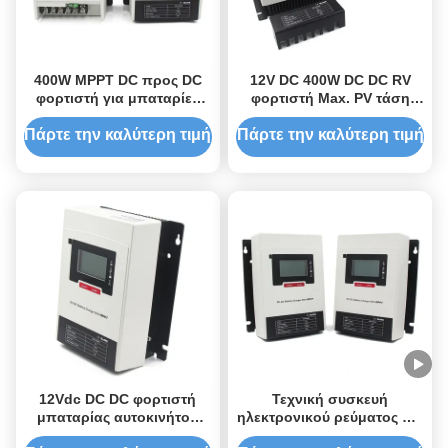
400W MPPT DC προς DC
12V DC 400W DC DC RV
φορτιστή για μπαταρίες
φορτιστή Max. PV τάση
ιόντων λιθάνθρακα
55V με ευρύ εύρος
Περιοχή θερμοκρασίας
θερμοκρασίας
Πάρτε την καλύτερη τιμή
Πάρτε την καλύτερη τιμή
-35°C έως 65°C
12Vdc DC DC φορτιστή
Τεχνική συσκευή
μπαταρίας αυτοκινήτου
ηλεκτρονικού ρεύματος για
30A με MPPT ηλιακό
τα οχήματα