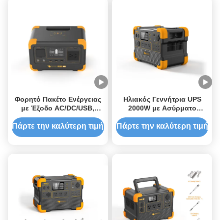
Φορητό Πακέτο Ενέργειας
Ηλιακός Γεννήτρια UPS
με Έξοδο AC/DC/USB,
2000W με Ασύρματο
Ελεγκτής Φόρτισης MPPT
Φορτιστή Τηλεφώνου 15W
για Αποθήκευση Ηλιακής
και Είσοδο Ηλιακού Πάνελ
Πάρτε την καλύτερη τιμή
Πάρτε την καλύτερη τιμή
Ενέργειας, Μπαταρία
200W
Λιθίου, Ηλιακός Γεννήτριας