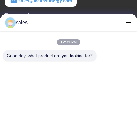
sales@melinsunergy.com
Εργασιακό χρόνο
sales
8:30-18:00
Η διεύθυνσή μας
12:21 PM
Διεύθυνση εταιρείας
Good day, what product are you looking for?
Δωμάτιο 709, τετράγωνο 2 του Ανμπό.
Διεύθυνση εργοστασίου
Δωμάτιο 709, τετράγωνο 2 του Ανμπό.
Τηλεφώνημα
+86-755-89378575
Καλή ποιότητα της Κίνας Ηλιακός ελεγκτής δαπανών PWM