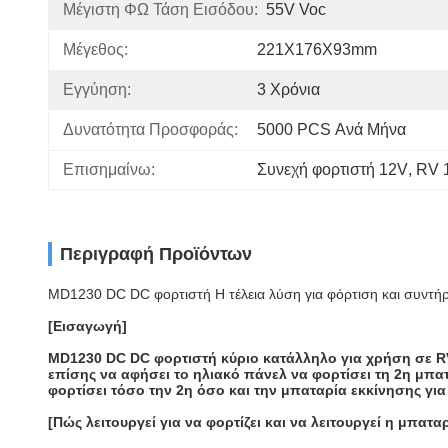
Μέγιστη ΦΩ Τάση Εισόδου:
55V Voc
Μέγεθος:
221X176X93mm
Εγγύηση:
3 Χρόνια
Δυνατότητα Προσφοράς:
5000 PCS Ανά Μήνα
Επισημαίνω:
Συνεχή φορτιστή 12V
, 
RV 
Περιγραφή Προϊόντων
MD1230 DC DC φορτιστή Η τέλεια λύση για φόρτιση και συντ
[Εισαγωγή]
MD1230 DC DC φορτιστή κύριο κατάλληλο για χρήση σε RV 
επίσης να αφήσει το ηλιακό πάνελ να φορτίσει τη 2η μπα
φορτίσει τόσο την 2η όσο και την μπαταρία εκκίνησης για
[Πώς λειτουργεί για να φορτίζει και να λειτουργεί η μπατ