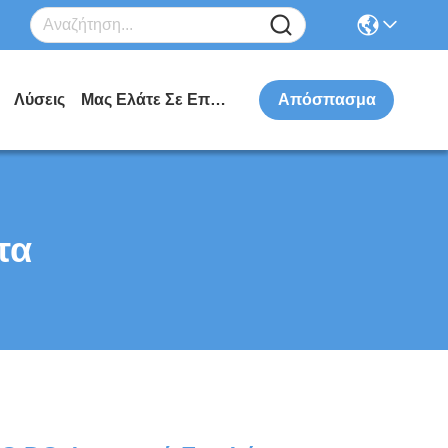
Λύσεις
Μας Ελάτε Σε Επαφή Με
Απόσπασμα
τα