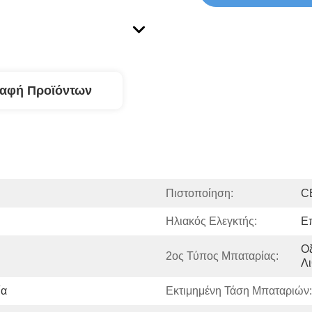
ραφή Προϊόντων
Πιστοποίηση:
C
Ηλιακός Ελεγκτής:
Ε
Ο
2ος Τύπος Μπαταρίας:
Λι
ία
Εκτιμημένη Τάση Μπαταριών: