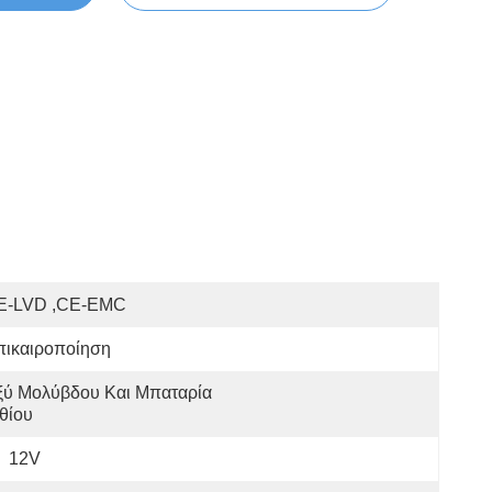
E-LVD ,CE-EMC
πικαιροποίηση
ξύ Μολύβδου Και Μπαταρία 
θίου
12V