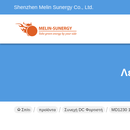
Shenzhen Melin Sunergy Co., Ltd.
Λ
Σπίτι
προϊόντα
Συνεχή DC Φορτιστή
MD1230 1