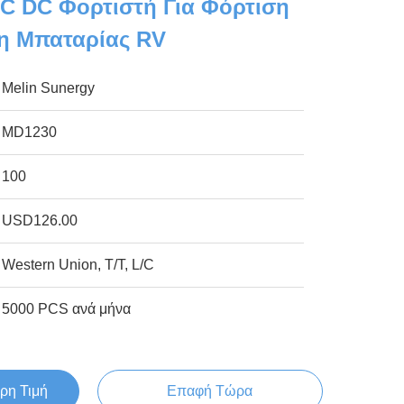
C DC Φορτιστή Για Φόρτιση
η Μπαταρίας RV
Melin Sunergy
MD1230
100
USD126.00
Western Union, T/T, L/C
5000 PCS ανά μήνα
ρη Τιμή
Επαφή Τώρα