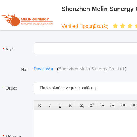
Shenzhen Melin Sunergy C
Verified Προμηθευτές
Από:
David Wan
(
Shenzhen Melin Sunergy Co., Ltd.
)
Να:
Θέμα:
Μήνυμα: