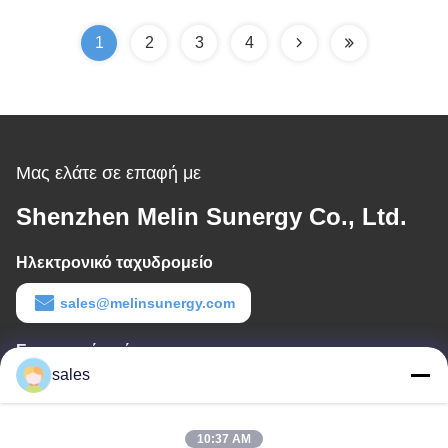
1
2
3
4
Μας ελάτε σε επαφή με
Shenzhen Melin Sunergy Co., Ltd.
Ηλεκτρονικό ταχυδρομείο
sales@melinsunergy.com
Εργασιακό χρόνο
sales
8:30-18:00
Η διεύθυνσή μας
10:37 AM