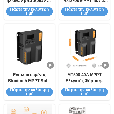
ηλιακών μπαταριών RV
Ηλιακού MPPT 40A με
MPPT
απόδοση 99%
Πάρτε την καλύτερη
Πάρτε την καλύτερη
Αδιάβροχος IP32 και 36
τιμή
τιμή
μήνες Εγγύηση για
αυτόματα συστήματα
12V/24V
Ενσωματωμένος
MT508-40A MPPT
Bluetooth MPPT Solar
Ελεγκτής Φόρτισης
Charge Controller με
Ηλιακού
Πάρτε την καλύτερη
Πάρτε την καλύτερη
520W/12V 1040W/24V
Φωτοβολταϊκού με
τιμή
τιμή
Μέγιστη Ισχύς Εισόδου
99.9%
PV και 99.9%
Αποτελεσματικότητα
Αποτελεσματικότητα
Παρακολούθησης και