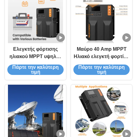
Παρακολούθησης
Συμπαγή Σχεδιασμό
260*216*83mm
Ελεγκτής φόρτισης
Μαύρο 40 Amp MPPT
ηλιακού MPPT υψηλής
Ηλιακό ελεγκτή φορτίου
απόδοσης με είσοδο
Εγχειρίδιο 12V 24V
Πάρτε την καλύτερη
Πάρτε την καλύτερη
150V, 17 λειτουργίες
φυσική ψύξη
τιμή
τιμή
φόρτισης και 99,9%
απόδοση
παρακολούθησης