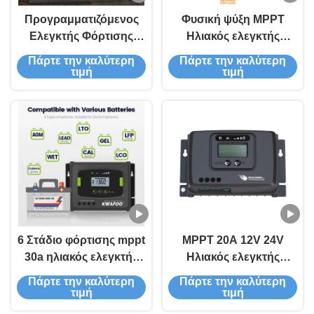
Προγραμματιζόμενος
Φυσική ψύξη MPPT
Ελεγκτής Φόρτισης
Ηλιακός ελεγκτής
Ηλιακών
φορτίου με οθόνη LCD
Πάρτε την καλύτερη
Πάρτε την καλύτερη
Φωτοβολταϊκών με
και κοινή σε αρνητική
τιμή
τιμή
Οθόνη LCD και
γείωση
Τεχνολογία MPPT
Υψηλής Απόδοσης για
Συστήματα 12V 24V
6 Στάδιο φόρτισης mppt
MPPT 20A 12V 24V
30a ηλιακός ελεγκτής
Ηλιακός ελεγκτής
φόρτισης
φόρτισης αυτοκινήτου
Πάρτε την καλύτερη
Πάρτε την καλύτερη
έξυπνος για μπαταρία
τιμή
τιμή
λιθίου