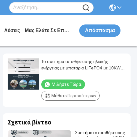
Λύσεις
Μας Ελάτε Σε Επαφή Με
Απόσπασμα
Το σύστημα αποθήκευσης ηλιακής
ενέργειας με μπαταρία LiFePO4 με 10KW
καθαρό μετατροπέα κυμάτων και 6000
ανακυκλώσεις
Μιλήστε Τώρα.
Μάθετε Περισσότερων
Σχετικά βίντεο
Συστήματα αποθήκευσης