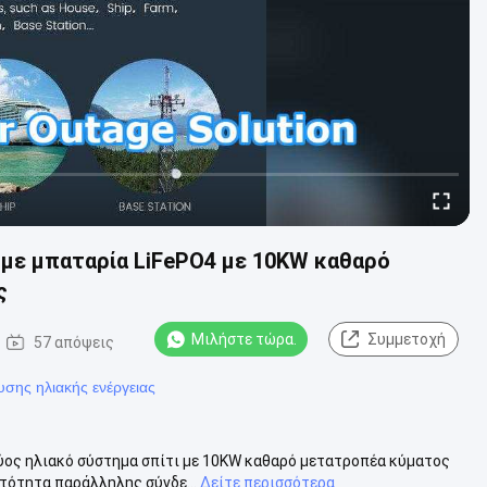
 με μπαταρία LiFePO4 με 10KW καθαρό
ς
Μιλήστε τώρα.
Συμμετοχή
57 απόψεις
σης ηλιακής ενέργειας
ος ηλιακό σύστημα σπίτι με 10KW καθαρό μετατροπέα κύματος
ατότητα παράλληλης σύνδε...
Δείτε περισσότερα