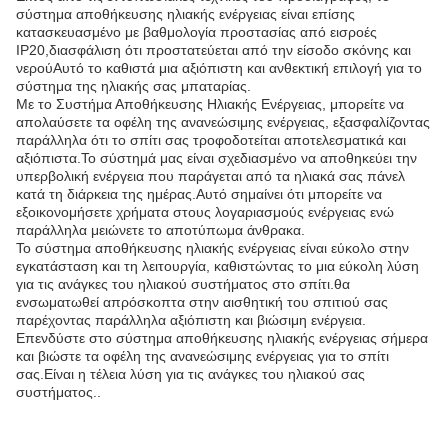
σύστημα αποθήκευσης ηλιακής ενέργειας είναι επίσης
κατασκευασμένο με βαθμολογία προστασίας από εισροές
IP20,διασφάλιση ότι προστατεύεται από την είσοδο σκόνης και
νερούΑυτό το καθιστά μια αξιόπιστη και ανθεκτική επιλογή για το
σύστημα της ηλιακής σας μπαταρίας.
Με το Συστήμα Αποθήκευσης Ηλιακής Ενέργειας, μπορείτε να
απολαύσετε τα οφέλη της ανανεώσιμης ενέργειας, εξασφαλίζοντας
παράλληλα ότι το σπίτι σας τροφοδοτείται αποτελεσματικά και
αξιόπιστα.Το σύστημά μας είναι σχεδιασμένο να αποθηκεύει την
υπερβολική ενέργεια που παράγεται από τα ηλιακά σας πάνελ
κατά τη διάρκεια της ημέρας.Αυτό σημαίνει ότι μπορείτε να
εξοικονομήσετε χρήματα στους λογαριασμούς ενέργειας ενώ
παράλληλα μειώνετε το αποτύπωμα άνθρακα.
Το σύστημα αποθήκευσης ηλιακής ενέργειας είναι εύκολο στην
εγκατάσταση και τη λειτουργία, καθιστώντας το μια εύκολη λύση
για τις ανάγκες του ηλιακού συστήματος στο σπίτι.θα
ενσωματωθεί απρόσκοπτα στην αισθητική του σπιτιού σας
παρέχοντας παράλληλα αξιόπιστη και βιώσιμη ενέργεια.
Επενδύστε στο σύστημα αποθήκευσης ηλιακής ενέργειας σήμερα
και βιώστε τα οφέλη της ανανεώσιμης ενέργειας για το σπίτι
σας.Είναι η τέλεια λύση για τις ανάγκες του ηλιακού σας
συστήματος..