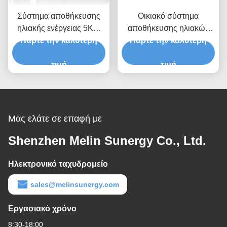
Σύστημα αποθήκευσης
Οικιακό σύστημα
ηλιακής ενέργειας 5KW
αποθήκευσης ηλιακών
Πάρτε την καλύτερη
εκτός δικτύου για το
Πάρτε την καλύτερη
μπαταριών 10KW για
εύρος λειτουργικής τάσης
ενσωμάτωση δικτύου /
PV 120 - 500V
τιμή
γεννήτριας
τιμή
Μας ελάτε σε επαφή με
Shenzhen Melin Sunergy Co., Ltd.
Ηλεκτρονικό ταχυδρομείο
sales@melinsunergy.com
Εργασιακό χρόνο
8:30-18:00