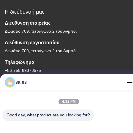
Η διεύθυνσή μας
Διεύθυνση εταιρείας
Δωμάτιο 709, τετράγωνο 2 του Ανμπό.
Διεύθυνση εργοστασίου
Δωμάτιο 709, τετράγωνο 2 του Ανμπό.
Τηλεφώνημα
+86-755-89378575
sales
4:32 PM
Καλή ποιότητα της Κίνας Ηλιακός ελεγκτής δαπανών PWM
Προμηθευτής. Πνευματικά δικαιώματα © -2026 Shenzhen Melin
Good day, what product are you looking for?
Sunergy Co., Ltd. . Διατηρούνται όλα τα πνευματικά δικαιώματα.
Πολιτική μυστικότητας
|
Sitemap