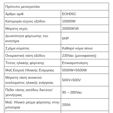
Πρότυπο μετατροπέα
Άρθρο αριθ.
EOH05C
Κατηγορία ισχύος εξόδου
10000W
Μέγιστη ισχύς
20000KVA
Δυνατότητα φόρτωσης του
6HP
κινητήρα
Σχήμα κύματος
Καθαρό κύμα sinus
Ονομαστική τάση εξόδου
230Vac (μονοφασική)
Τύπος ηλιακής φόρτισης
Επικαιροποίηση
Μαξ.Εισροή Ηλιακής Ενέργειας
5500W+5500W
Μέγιστη τάση ανοικτού
500V+500V
κυκλώματος ηλιακής ενέργειας
Πεδίο τάσης εισόδου δικτύου/
90 ~ 280Vac
γεννήτριας
Μαξ. Ηλιακό ρεύμα φόρτισης στην
200A
μπαταρία