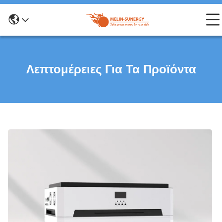
Λεπτομέρειες Για Τα Προϊόντα