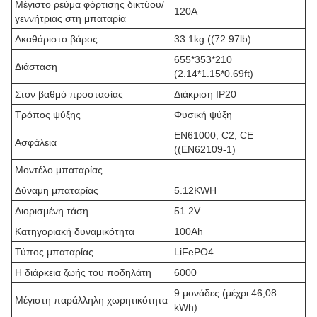
Μέγιστο ρεύμα φόρτισης δικτύου/
120Α
γεννήτριας στη μπαταρία
Ακαθάριστο βάρος
33.1kg ((72.97lb)
655*353*210
Διάσταση
(2.14*1.15*0.69ft)
Στον βαθμό προστασίας
Διάκριση IP20
Τρόπος ψύξης
Φυσική ψύξη
EN61000, C2, CE
Ασφάλεια
((EN62109-1)
Μοντέλο μπαταρίας
Δύναμη μπαταρίας
5.12KWH
Διορισμένη τάση
51.2V
Κατηγοριακή δυναμικότητα
100Ah
Τύπος μπαταρίας
LiFePO4
Η διάρκεια ζωής του ποδηλάτη
6000
9 μονάδες (μέχρι 46,08
Μέγιστη παράλληλη χωρητικότητα
kWh)