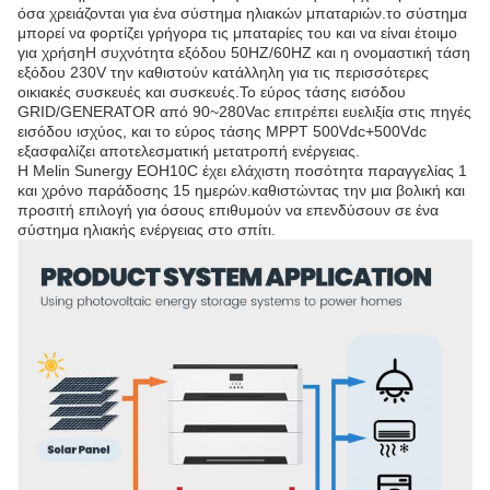
όσα χρειάζονται για ένα σύστημα ηλιακών μπαταριών.το σύστημα
μπορεί να φορτίζει γρήγορα τις μπαταρίες του και να είναι έτοιμο
για χρήσηΗ συχνότητα εξόδου 50HZ/60HZ και η ονομαστική τάση
εξόδου 230V την καθιστούν κατάλληλη για τις περισσότερες
οικιακές συσκευές και συσκευές.Το εύρος τάσης εισόδου
GRID/GENERATOR από 90~280Vac επιτρέπει ευελιξία στις πηγές
εισόδου ισχύος, και το εύρος τάσης MPPT 500Vdc+500Vdc
εξασφαλίζει αποτελεσματική μετατροπή ενέργειας.
Η Melin Sunergy EOH10C έχει ελάχιστη ποσότητα παραγγελίας 1
και χρόνο παράδοσης 15 ημερών.καθιστώντας την μια βολική και
προσιτή επιλογή για όσους επιθυμούν να επενδύσουν σε ένα
σύστημα ηλιακής ενέργειας στο σπίτι.