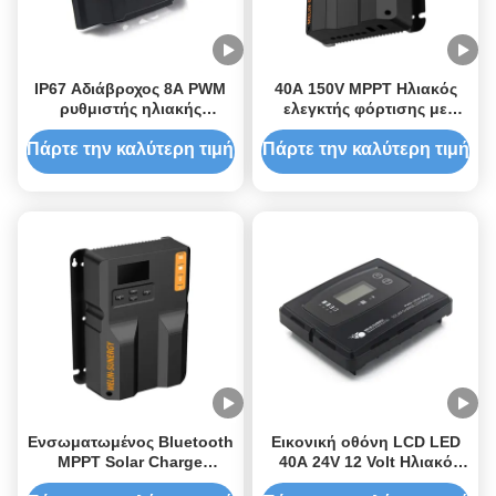
IP67 Αδιάβροχος 8A PWM
40A 150V MPPT Ηλιακός
ρυθμιστής ηλιακής
ελεγκτής φόρτισης με
φόρτισης με 12V/24V
Bluetooth και > 99%
αυτόματη λειτουργία και
απόδοση για πολλαπλούς
Πάρτε την καλύτερη τιμή
Πάρτε την καλύτερη τιμή
συμβατότητα μπαταρίας
τύπους μπαταριών
AGM/GEL/WET/LiFePO4
Ενσωματωμένος Bluetooth
Εικονική οθόνη LCD LED
MPPT Solar Charge
40A 24V 12 Volt Ηλιακό
Controller με 520W/12V
Πίνακα Ελεγκτής φόρτισης