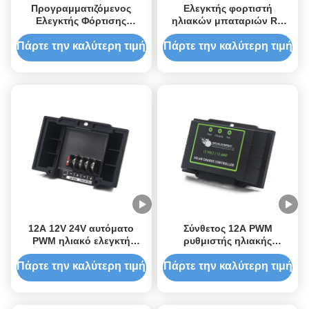
Προγραμματιζόμενος
Ελεγκτής φορτιστή
Ελεγκτής Φόρτισης
ηλιακών μπαταριών RV
Ηλιακών Φωτοβολταϊκών
MPPT
με Οθόνη LCD και
Πάρτε την καλύτερη τιμή
Πάρτε την καλύτερη τιμή
Τεχνολογία MPPT Υψηλής
Απόδοσης για Συστήματα
12V 24V
12A 12V 24V αυτόματο
Σύνθετος 12A PWM
PWM ηλιακό ελεγκτή
ρυθμιστής ηλιακής
φόρτισης με 5 στάδια
φόρτισης με 5 σταδιακή
φόρτισης για
φόρτιση και μέγιστη
Πάρτε την καλύτερη τιμή
Πάρτε την καλύτερη τιμή
αποτελεσματική
φωτοβολταϊκή τάση 50V
διαχείριση της μπαταρίας