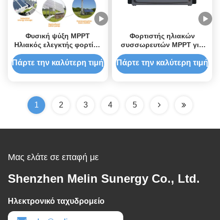
Φυσική ψύξη MPPT
Φορτιστής ηλιακών
Ηλιακός ελεγκτής φορτίου
συσσωρευτών MPPT για
με οθόνη LCD και κοινή σε
RV, 5 σταδίων φόρτισης,
αρνητική γείωση
μέγιστη τάση εισόδου
Πάρτε την καλύτερη τιμή
Πάρτε την καλύτερη τιμή
100V, απόδοση
παρακολούθησης 99,5%
1
2
3
4
5
Μας ελάτε σε επαφή με
Shenzhen Melin Sunergy Co., Ltd.
Ηλεκτρονικό ταχυδρομείο