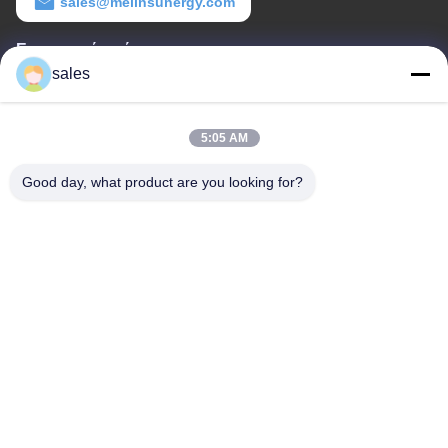
sales@melinsunergy.com
Εργασιακό χρόνο
sales
8:30-18:00
Η διεύθυνσή μας
5:05 AM
Διεύθυνση εταιρείας
Good day, what product are you looking for?
Δωμάτιο 709, τετράγωνο 2 του Ανμπό.
Διεύθυνση εργοστασίου
Δωμάτιο 709, τετράγωνο 2 του Ανμπό.
Τηλεφώνημα
+86-755-89378575
Καλή ποιότητα της Κίνας Ηλιακός ελεγκτής δαπανών PWM