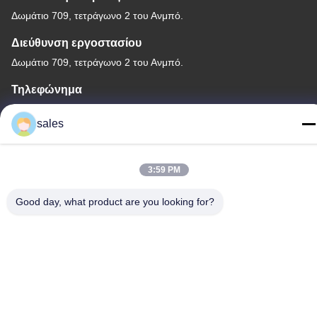
Δωμάτιο 709, τετράγωνο 2 του Ανμπό.
Διεύθυνση εργοστασίου
Δωμάτιο 709, τετράγωνο 2 του Ανμπό.
Τηλεφώνημα
+86-755-89378575
sales
3:59 PM
Καλή ποιότητα της Κίνας Ηλιακός ελεγκτής δαπανών PWM
Good day, what product are you looking for?
Προμηθευτής. Πνευματικά δικαιώματα © -2026 Shenzhen Melin
Sunergy Co., Ltd. . Διατηρούνται όλα τα πνευματικά δικαιώματα.
Πολιτική μυστικότητας
|
Sitemap