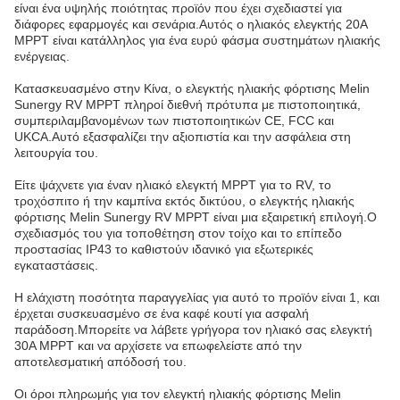
είναι ένα υψηλής ποιότητας προϊόν που έχει σχεδιαστεί για
διάφορες εφαρμογές και σενάρια.Αυτός ο ηλιακός ελεγκτής 20A
MPPT είναι κατάλληλος για ένα ευρύ φάσμα συστημάτων ηλιακής
ενέργειας.
Κατασκευασμένο στην Κίνα, ο ελεγκτής ηλιακής φόρτισης Melin
Sunergy RV MPPT πληροί διεθνή πρότυπα με πιστοποιητικά,
συμπεριλαμβανομένων των πιστοποιητικών CE, FCC και
UKCA.Αυτό εξασφαλίζει την αξιοπιστία και την ασφάλεια στη
λειτουργία του.
Είτε ψάχνετε για έναν ηλιακό ελεγκτή MPPT για το RV, το
τροχόσπιτο ή την καμπίνα εκτός δικτύου, ο ελεγκτής ηλιακής
φόρτισης Melin Sunergy RV MPPT είναι μια εξαιρετική επιλογή.Ο
σχεδιασμός του για τοποθέτηση στον τοίχο και το επίπεδο
προστασίας IP43 το καθιστούν ιδανικό για εξωτερικές
εγκαταστάσεις.
Η ελάχιστη ποσότητα παραγγελίας για αυτό το προϊόν είναι 1, και
έρχεται συσκευασμένο σε ένα καφέ κουτί για ασφαλή
παράδοση.Μπορείτε να λάβετε γρήγορα τον ηλιακό σας ελεγκτή
30A MPPT και να αρχίσετε να επωφελείστε από την
αποτελεσματική απόδοσή του.
Οι όροι πληρωμής για τον ελεγκτή ηλιακής φόρτισης Melin