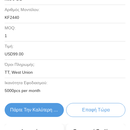
Αριθμός Μοντέλου:
KF2440
MOQ:
1
Τιμή:
USD99.00
Όροι Πληρωμής:
TT, West Union
Ικανότητα Εφοδιασμού:
5000pcs per month
Πάρτε Την Καλύτερη Τιμή
Επαφή Τώρα