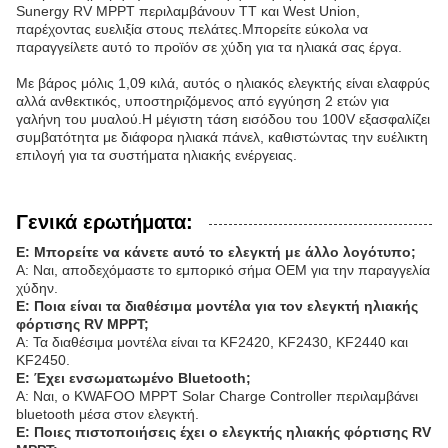
Sunergy RV MPPT περιλαμβάνουν TT και West Union,
παρέχοντας ευελιξία στους πελάτες.Μπορείτε εύκολα να
παραγγείλετε αυτό το προϊόν σε χύδη για τα ηλιακά σας έργα.
Με βάρος μόλις 1,09 κιλά, αυτός ο ηλιακός ελεγκτής είναι ελαφρύς
αλλά ανθεκτικός, υποστηριζόμενος από εγγύηση 2 ετών για
γαλήνη του μυαλού.Η μέγιστη τάση εισόδου του 100V εξασφαλίζει
συμβατότητα με διάφορα ηλιακά πάνελ, καθιστώντας την ευέλικτη
επιλογή για τα συστήματα ηλιακής ενέργειας.
Γενικά ερωτήματα:
Ε: Μπορείτε να κάνετε αυτό το ελεγκτή με άλλο λογότυπο;
Α: Ναι, αποδεχόμαστε το εμπορικό σήμα OEM για την παραγγελία
χύδην.
Ε: Ποια είναι τα διαθέσιμα μοντέλα για τον ελεγκτή ηλιακής
φόρτισης RV MPPT;
Α: Τα διαθέσιμα μοντέλα είναι τα KF2420, KF2430, KF2440 και
KF2450.
Ε: Έχει ενσωματωμένο Bluetooth;
Α: Ναι, ο KWAFOO MPPT Solar Charge Controller περιλαμβάνει
bluetooth μέσα στον ελεγκτή.
Ε: Ποιες πιστοποιήσεις έχει ο ελεγκτής ηλιακής φόρτισης RV