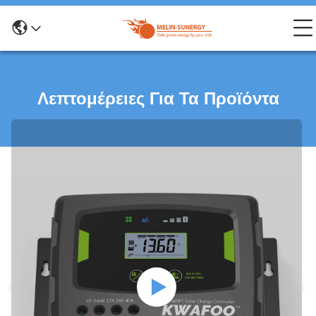
Λεπτομέρειες Για Τα Προϊόντα