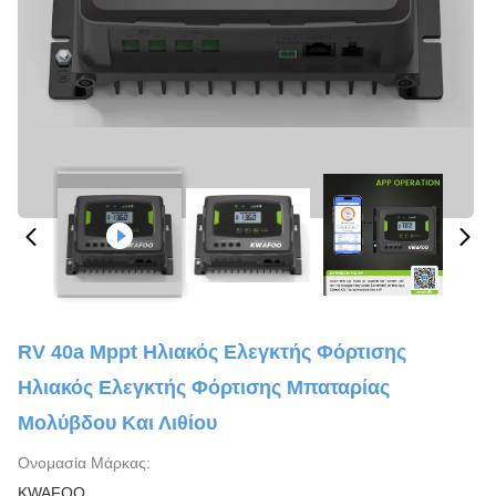
RV 40a Mppt Ηλιακός Ελεγκτής Φόρτισης
Ηλιακός Ελεγκτής Φόρτισης Μπαταρίας
Μολύβδου Και Λιθίου
Ονομασία Μάρκας:
KWAFOO