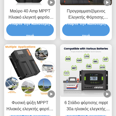
Μαύρο 40 Amp MPPT
Προγραμματιζόμενος
Ηλιακό ελεγκτή φορτίου
Ελεγκτής Φόρτισης
Πάρτε την καλύτερη
Εγχειρίδιο 12V 24V
Ηλιακών Φωτοβολταϊκών
Πάρτε την καλύτερη
φυσική ψύξη
με Οθόνη LCD και
τιμή
Τεχνολογία MPPT
τιμή
Υψηλής Απόδοσης για
Συστήματα 12V 24V
Φυσική ψύξη MPPT
6 Στάδιο φόρτισης mppt
Ηλιακός ελεγκτής φορτίου
30a ηλιακός ελεγκτής
με οθόνη LCD και κοινή
Πάρτε την καλύτερη
Πάρτε την καλύτερη
φόρτισης