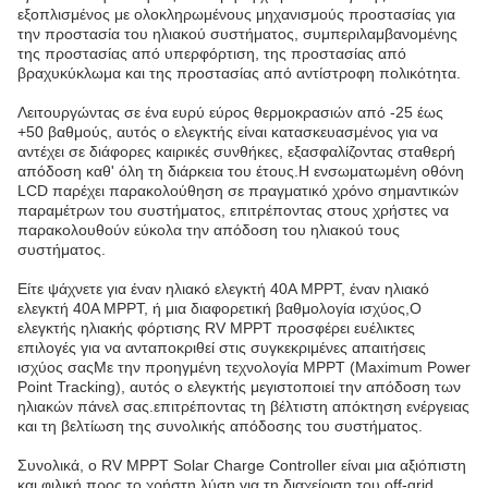
εξοπλισμένος με ολοκληρωμένους μηχανισμούς προστασίας για
την προστασία του ηλιακού συστήματος, συμπεριλαμβανομένης
της προστασίας από υπερφόρτιση, της προστασίας από
βραχυκύκλωμα και της προστασίας από αντίστροφη πολικότητα.
Λειτουργώντας σε ένα ευρύ εύρος θερμοκρασιών από -25 έως
+50 βαθμούς, αυτός ο ελεγκτής είναι κατασκευασμένος για να
αντέχει σε διάφορες καιρικές συνθήκες, εξασφαλίζοντας σταθερή
απόδοση καθ' όλη τη διάρκεια του έτους.Η ενσωματωμένη οθόνη
LCD παρέχει παρακολούθηση σε πραγματικό χρόνο σημαντικών
παραμέτρων του συστήματος, επιτρέποντας στους χρήστες να
παρακολουθούν εύκολα την απόδοση του ηλιακού τους
συστήματος.
Είτε ψάχνετε για έναν ηλιακό ελεγκτή 40A MPPT, έναν ηλιακό
ελεγκτή 40A MPPT, ή μια διαφορετική βαθμολογία ισχύος,Ο
ελεγκτής ηλιακής φόρτισης RV MPPT προσφέρει ευέλικτες
επιλογές για να ανταποκριθεί στις συγκεκριμένες απαιτήσεις
ισχύος σαςΜε την προηγμένη τεχνολογία MPPT (Maximum Power
Point Tracking), αυτός ο ελεγκτής μεγιστοποιεί την απόδοση των
ηλιακών πάνελ σας.επιτρέποντας τη βέλτιστη απόκτηση ενέργειας
και τη βελτίωση της συνολικής απόδοσης του συστήματος.
Συνολικά, ο RV MPPT Solar Charge Controller είναι μια αξιόπιστη
και φιλική προς το χρήστη λύση για τη διαχείριση του off-grid