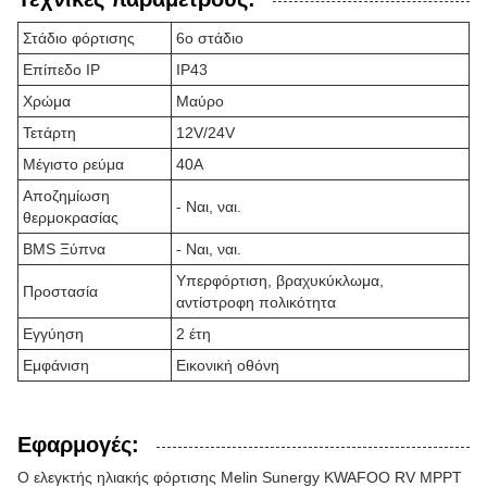
Στάδιο φόρτισης
6ο στάδιο
Επίπεδο IP
IP43
Χρώμα
Μαύρο
Τετάρτη
12V/24V
Μέγιστο ρεύμα
40Α
Αποζημίωση
- Ναι, ναι.
θερμοκρασίας
BMS Ξύπνα
- Ναι, ναι.
Υπερφόρτιση, βραχυκύκλωμα,
Προστασία
αντίστροφη πολικότητα
Εγγύηση
2 έτη
Εμφάνιση
Εικονική οθόνη
Εφαρμογές:
Ο ελεγκτής ηλιακής φόρτισης Melin Sunergy KWAFOO RV MPPT