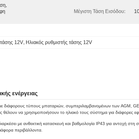
η, 
φη 
Μέγιστη Τάση Εισόδου:
1
 τάσης 12V
, 
Ηλιακός ρυθμιστής τάσης 12V
ακής ενέργειας
γεί με διάφορους τύπους μπαταριών, συμπεριλαμβανομένων των AGM, GE
ους θέλουν να χρησιμοποιήσουν το ηλιακό τους σύστημα για διάφορες ε
διαρκέσει με ανθεκτική κατασκευή και βαθμολογία IP43 για αντοχή στη σ
ιάφορα περιβάλλοντα.