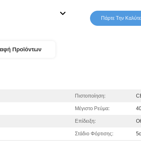
Πάρτε Την Καλύτε
ραφή Προϊόντων
Πιστοποίηση:
C
Μέγιστο Ρεύμα:
4
Επίδειξη:
Ο
Στάδιο Φόρτισης:
5ο