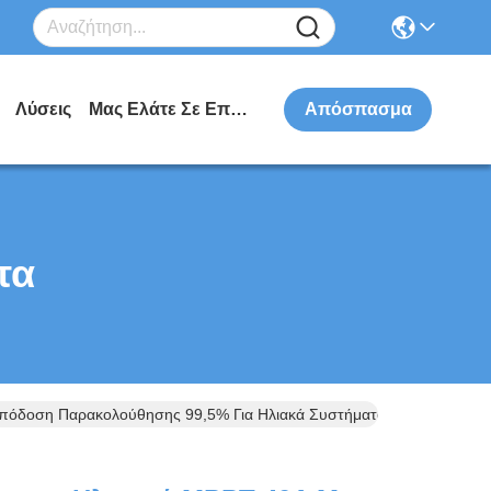
Λύσεις
Μας Ελάτε Σε Επαφή Με
Απόσπασμα
τα
Απόδοση Παρακολούθησης 99,5% Για Ηλιακά Συστήματα RV