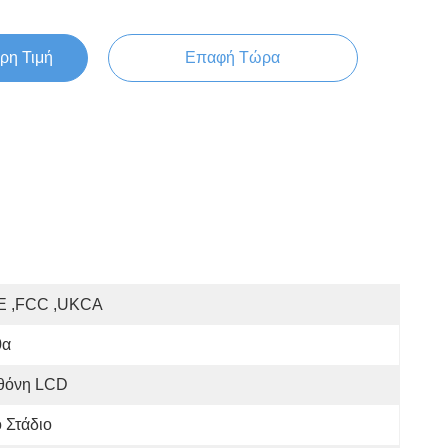
ρη Τιμή
Επαφή Τώρα
E ,FCC ,UKCA
0α
θόνη LCD
 Στάδιο