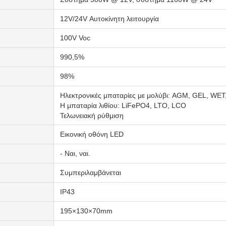
12V/24V Αυτοκίνητη λειτουργία
100V Voc
990,5%
98%
Ηλεκτρονικές μπαταρίες με μολύβι: AGM, GEL, WET,
Η μπαταρία λιθίου: LiFePO4, LTO, LCO
Τελωνειακή ρύθμιση
Εικονική οθόνη LED
- Ναι, ναι.
Συμπεριλαμβάνεται
IP43
195×130×70mm