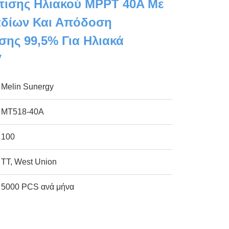
τισης Ηλιακού MPPT 40A Με
αδίων Και Απόδοση
ης 99,5% Για Ηλιακά
V
Melin Sunergy
MT518-40Α
100
TT, West Union
5000 PCS ανά μήνα