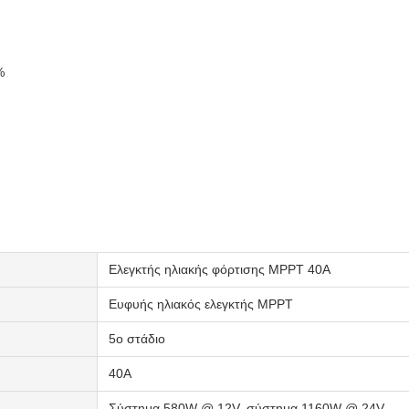
%
Ελεγκτής ηλιακής φόρτισης MPPT 40A
Ευφυής ηλιακός ελεγκτής MPPT
5ο στάδιο
40Α
Σύστημα 580W @ 12V, σύστημα 1160W @ 24V