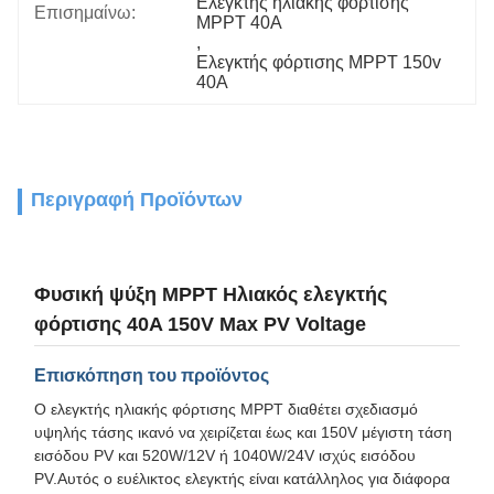
Ελεγκτής ηλιακής φόρτισης 
Επισημαίνω:
MPPT 40A
, 
Ελεγκτής φόρτισης MPPT 150v 
40A
Περιγραφή Προϊόντων
Φυσική ψύξη MPPT Ηλιακός ελεγκτής
φόρτισης 40A 150V Max PV Voltage
Επισκόπηση του προϊόντος
Ο ελεγκτής ηλιακής φόρτισης MPPT διαθέτει σχεδιασμό
υψηλής τάσης ικανό να χειρίζεται έως και 150V μέγιστη τάση
εισόδου PV και 520W/12V ή 1040W/24V ισχύς εισόδου
PV.Αυτός ο ευέλικτος ελεγκτής είναι κατάλληλος για διάφορα