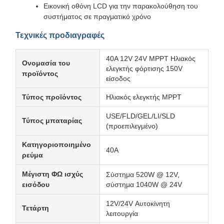
Εικονική οθόνη LCD για την παρακολούθηση του
συστήματος σε πραγματικό χρόνο
Τεχνικές προδιαγραφές
40A 12V 24V MPPT Ηλιακός
Ονομασία του
ελεγκτής φόρτισης 150V
προϊόντος
είσοδος
Τύπος προϊόντος
Ηλιακός ελεγκτής MPPT
USE/FLD/GEL/LI/SLD
Τύπος μπαταρίας
(προεπιλεγμένο)
Κατηγοριοποιημένο
40Α
ρεύμα
Μέγιστη ΦΩ ισχύς
Σύστημα 520W @ 12V,
εισόδου
σύστημα 1040W @ 24V
12V/24V Αυτοκίνητη
Τετάρτη
λειτουργία