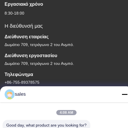
Εργασιακό χρόνο
8:30-18:00
Η διεύθυνσή μας
Διεύθυνση εταιρείας
Δωμάτιο 709, τετράγωνο 2 του Ανμπό.
Διεύθυνση εργοστασίου
Δωμάτιο 709, τετράγωνο 2 του Ανμπό.
Τηλεφώνημα
+86-755-89378575
sales
4:08 AM
Καλή ποιότητα της Κίνας Ηλιακός ελεγκτής δαπανών PWM
Προμηθευτής. Πνευματικά δικαιώματα © -2026 Shenzhen Melin
Good day, what product are you looking for?