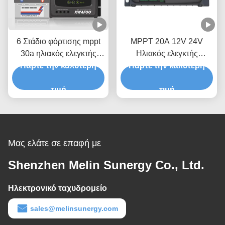
6 Στάδιο φόρτισης mppt
MPPT 20A 12V 24V
30a ηλιακός ελεγκτής
Ηλιακός ελεγκτής
Πάρτε την καλύτερη
φόρτισης
φόρτισης αυτοκινήτου
Πάρτε την καλύτερη
έξυπνος για μπαταρία
τιμή
λιθίου
τιμή
Μας ελάτε σε επαφή με
Shenzhen Melin Sunergy Co., Ltd.
Ηλεκτρονικό ταχυδρομείο
sales@melinsunergy.com