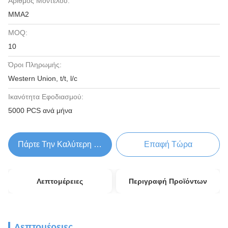
Αριθμός Μοντέλου:
ΜΜΑ2
MOQ:
10
Όροι Πληρωμής:
Western Union, t/t, l/c
Ικανότητα Εφοδιασμού:
5000 PCS ανά μήνα
Πάρτε Την Καλύτερη Τιμή
Επαφή Τώρα
Λεπτομέρειες
Περιγραφή Προϊόντων
Λεπτομέρειες