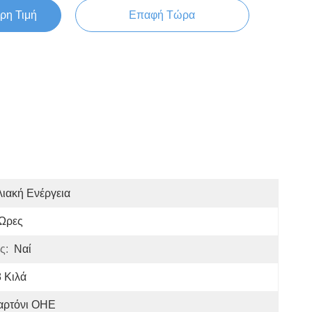
ρη Τιμή
Επαφή Τώρα
ιακή Ενέργεια
 Ώρες
ς:
Ναί
 Κιλά
αρτόνι ΟΗΕ