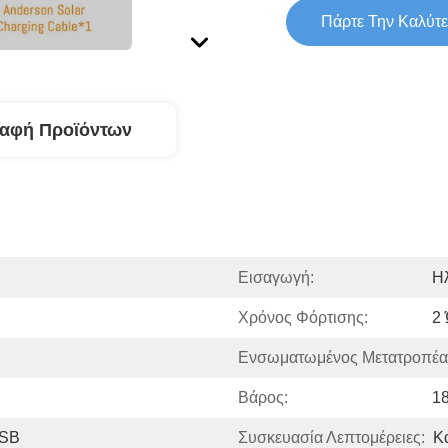
Πάρτε Την Καλύτε
ραφή Προϊόντων
Εισαγωγή:
Ηλ
Χρόνος Φόρτισης:
2
Ενσωματωμένος Μετατροπέα
Βάρος:
18
USB
Συσκευασία Λεπτομέρειες:
Κ