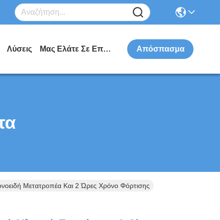
Λύσεις
Μας Ελάτε Σε Επαφή Με
Απόσπασμα
τα
ονοειδή Μετατροπέα Και 2 Ώρες Χρόνο Φόρτισης