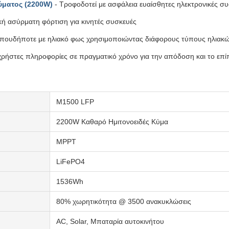
ύματος (2200W)
- Τροφοδοτεί με ασφάλεια ευαίσθητες ηλεκτρονικές σ
κή ασύρματη φόρτιση για κινητές συσκευές
 οπουδήποτε με ηλιακό φως χρησιμοποιώντας διάφορους τύπους ηλιακ
χρήστες πληροφορίες σε πραγματικό χρόνο για την απόδοση και το επί
M1500 LFP
2200W Καθαρό Ημιτονοειδές Κύμα
MPPT
LiFePO4
1536Wh
80% χωρητικότητα @ 3500 ανακυκλώσεις
AC, Solar, Μπαταρία αυτοκινήτου