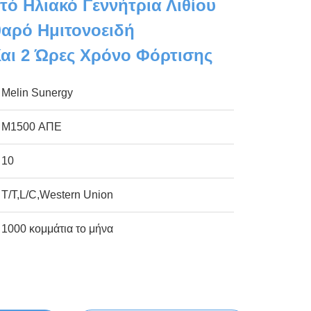
ό Ηλιακό Γεννήτρια Λιθίου
αρό Ημιτονοειδή
αι 2 Ώρες Χρόνο Φόρτισης
Melin Sunergy
M1500 ΑΠΕ
10
T/T,L/C,Western Union
1000 κομμάτια το μήνα