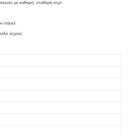
υσκευές με καθαρή, σταθερή ισχύ
ών πάνελ
πεδο ισχύος