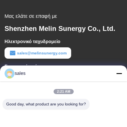
Μας ελάτε σε επαφή με
Shenzhen Melin Sunergy Co., Ltd.
Ηλεκτρονικό ταχυδρομείο
sales@melinsunergy.com
Εργασιακό χρόνο
sales
8:30-18:00
Η διεύθυνσή μας
2:21 AM
Διεύθυνση εταιρείας
Good day, what product are you looking for?
Δωμάτιο 709, τετράγωνο 2 του Ανμπό.
Διεύθυνση εργοστασίου
Δωμάτιο 709, τετράγωνο 2 του Ανμπό.