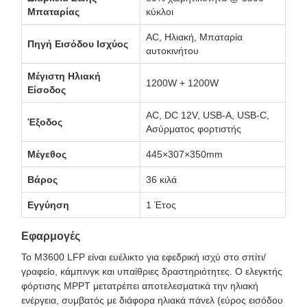
Μπαταρίας
κύκλοι
AC, Ηλιακή, Μπαταρία
Πηγή Εισόδου Ισχύος
αυτοκινήτου
Μέγιστη Ηλιακή
1200W + 1200W
Είσοδος
AC, DC 12V, USB-A, USB-C,
Έξοδος
Ασύρματος φορτιστής
Μέγεθος
445×307×350mm
Βάρος
36 κιλά
Εγγύηση
1 Έτος
Εφαρμογές
Το M3600 LFP είναι ευέλικτο για εφεδρική ισχύ στο σπίτι/
γραφείο, κάμπινγκ και υπαίθριες δραστηριότητες. Ο ελεγκτής
φόρτισης MPPT μετατρέπει αποτελεσματικά την ηλιακή
ενέργεια, συμβατός με διάφορα ηλιακά πάνελ (εύρος εισόδου