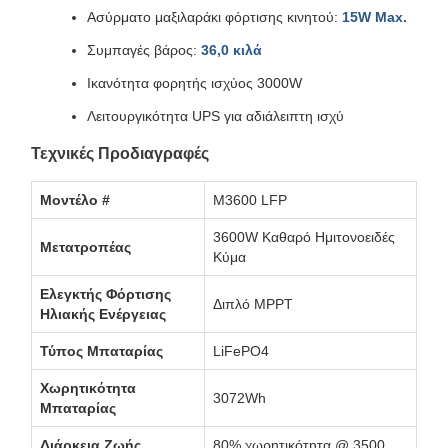
Ασύρματο μαξιλαράκι φόρτισης κινητού:
15W Max.
Συμπαγές βάρος:
36,0 κιλά
Ικανότητα φορητής ισχύος 3000W
Λειτουργικότητα UPS για αδιάλειπτη ισχύ
Τεχνικές Προδιαγραφές
Μοντέλο #
M3600 LFP
3600W Καθαρό Ημιτονοειδές
Μετατροπέας
Κύμα
Ελεγκτής Φόρτισης
Διπλό MPPT
Ηλιακής Ενέργειας
Τύπος Μπαταρίας
LiFePO4
Χωρητικότητα
3072Wh
Μπαταρίας
Διάρκεια Ζωής
80% χωρητικότητα @ 3500