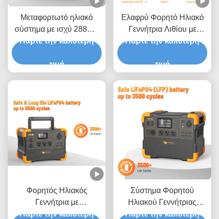
Μεταφορτωτό ηλιακό
Ελαφρύ Φορητό Ηλιακό
σύστημα με ισχύ 288Wh
Γεννήτρια Λιθίου με
Πάρτε την καλύτερη
3500
Πάρτε την καλύτερη
2200W Καθαρό
επαναχρησιμοποιήσεις
Ημιτονοειδή Μετατροπέα
και 1ετή εγγύηση
τιμή
και 2 Ώρες Χρόνο
τιμή
Φόρτισης
Φορητός Ηλιακός
Σύστημα Φορητού
Γεννήτρια με
Ηλιακού Γεννήτριας
χωρητικότητα μπαταρίας
Πάρτε την καλύτερη
2200W 3500 Κύκλων
Πάρτε την καλύτερη