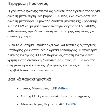
Περιγραφή Προϊόντος
Η γεννήτρια ηλιακής ενέργειας διαθέτει προαιρετικό τρόλεϊ για
εύκολη μετακίνηση. Με βάρος 36,0 κιλά, έχει σχεδιαστεί για
εύκολη μεταφορά. Η μονάδα διαθέτει μέγιστη ισχύ φόρτισης
AC 1200W και μέγιστη χωρητικότητα φόρτισης PV 2400W,
καθιστώντας την ιδανική λύση ανανεώσιμης ενέργειας για
σπίτια ή γραφεία.
Αυτό το σύστημα υποστηρίζει έως και τέσσερις εξωτερικές
μπαταρίες για εκτεταμένη διάρκεια λειτουργίας. Η γεννήτρια
ηλιακής ενέργειας 3000W παρέχει αξιόπιστη ενέργεια για
χρήση εκτός δικτύου ή διακοπές ρεύματος, συμβάλλοντας
στη μείωση του κόστους ηλεκτρικής ενέργειας και των
περιβαλλοντικών επιπτώσεων.
Βασικά Χαρακτηριστικά
Τύπος Μπαταρίας:
LFP Λιθίου
Οθόνη LCD για παρακολούθηση συστήματος
Μέγιστη Ισχύς Φόρτισης AC:
1200W