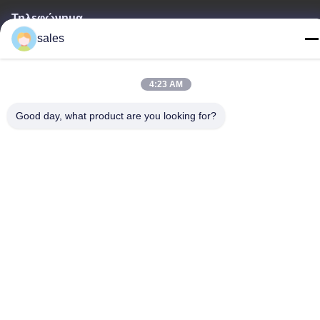
Τηλεφώνημα
sales
+86-755-89378575
4:23 AM
Good day, what product are you looking for?
Καλή ποιότητα της Κίνας Ηλιακός ελεγκτής δαπανών PWM
Προμηθευτής. Πνευματικά δικαιώματα © -2026 Shenzhen Melin
Sunergy Co., Ltd. . Διατηρούνται όλα τα πνευματικά δικαιώματα.
Πολιτική μυστικότητας
|
Sitemap