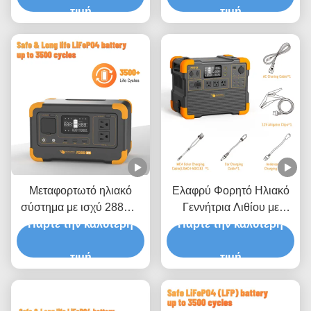
Χρόνος Φόρτισης 2 Ώρες
τιμή
288Wh και Ελεγκτή
τιμή
Φόρτισης MPPT
Μεταφορτωτό ηλιακό
Ελαφρύ Φορητό Ηλιακό
σύστημα με ισχύ 288Wh
Γεννήτρια Λιθίου με
Πάρτε την καλύτερη
3500
Πάρτε την καλύτερη
2200W Καθαρό
επαναχρησιμοποιήσεις
Ημιτονοειδή Μετατροπέα
και 1ετή εγγύηση
τιμή
και 2 Ώρες Χρόνο
τιμή
Φόρτισης