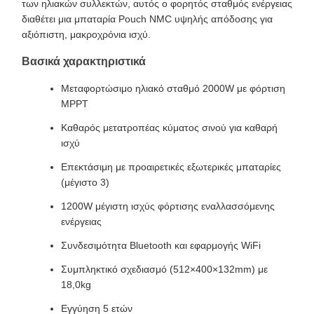
των ηλιακών συλλεκτών, αυτός ο φορητός σταθμός ενέργειας
διαθέτει μια μπαταρία Pouch NMC υψηλής απόδοσης για
αξιόπιστη, μακροχρόνια ισχύ.
Βασικά χαρακτηριστικά
Μεταφορτώσιμο ηλιακό σταθμό 2000W με φόρτιση
MPPT
Καθαρός μετατροπέας κύματος σινού για καθαρή
ισχύ
Επεκτάσιμη με προαιρετικές εξωτερικές μπαταρίες
(μέγιστο 3)
1200W μέγιστη ισχύς φόρτισης εναλλασσόμενης
ενέργειας
Συνδεσιμότητα Bluetooth και εφαρμογής WiFi
Συμπληκτικό σχεδιασμό (512×400×132mm) με
18,0kg
Εγγύηση 5 ετών