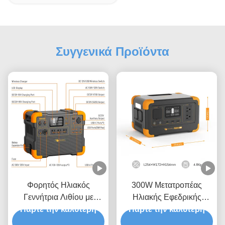
Συγγενικά Προϊόντα
Φορητός Ηλιακός
300W Μετατροπέας
Γεννήτρια Λιθίου με
Ηλιακής Εφεδρικής
Μπαταρία 1536Wh, Ισχύς
Πάρτε την καλύτερη
Πάρτε την καλύτερη
Ενέργειας Έκτακτης
Μετατροπέα 2200W και
Ανάγκης με χωρητικότητα