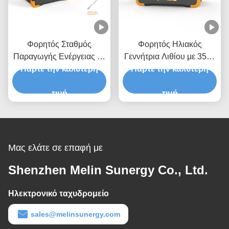
Φορητός Σταθμός
Φορητός Ηλιακός
Παραγωγής Ενέργειας με
Γεννήτρια Λιθίου με 3500
Πάρτε την καλύτερη
3500 κύκλους
Κύκλους Επαναφόρτισης,
Πάρτε την καλύτερη
επαναφόρτισης
Φωτοβολταϊκό Πάνελ
μπαταρίας LiFePO4,
τιμή
100W και Χωρητικότητα
τιμή
Γρήγορη Φόρτιση σε 2
288Wh
Ώρες και Προστασία 360
Μοιρών
Μας ελάτε σε επαφή με
Shenzhen Melin Sunergy Co., Ltd.
Ηλεκτρονικό ταχυδρομείο
sales@melinsunergy.com