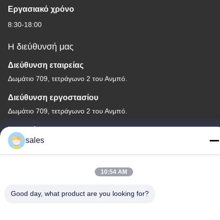
Εργασιακό χρόνο
8:30-18:00
Η διεύθυνσή μας
Διεύθυνση εταιρείας
Δωμάτιο 709, τετράγωνο 2 του Ανμπό.
Διεύθυνση εργοστασίου
Δωμάτιο 709, τετράγωνο 2 του Ανμπό.
Τηλεφώνημα
sales
+86-755-89378575
10:54 AM
Good day, what product are you looking for?
Καλή ποιότητα της Κίνας Ηλιακός ελεγκτής δαπανών PWM
Προμηθευτής. Πνευματικά δικαιώματα © -2026 Shenzhen Melin